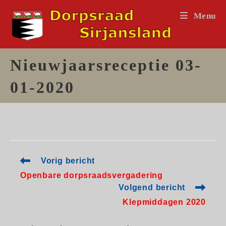
Ga
Menu
naar
inhoud
Nieuwjaarsreceptie 03-
01-2020
Lees
Vorig bericht
meer
Openbare dorpsraadsvergadering
artikelen
Volgend bericht
Klepmiddagen 2020