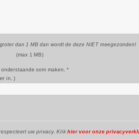
 groter dan 1 MB dan wordt de deze NIET meegezonden!
(max 1 MB)
 onderstaande som maken. *
r in. )
respecteert uw privacy. Klik
hier
voor onze privacyverkl