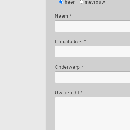
heer
mevrouw
Naam *
E-mailadres *
Onderwerp *
Uw bericht *