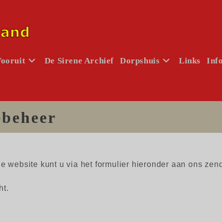
Vooruit
De Sirene Archief
Dorpshuis
Links
Inf
ebeheer
 website kunt u via het formulier hieronder aan ons zend
ht.