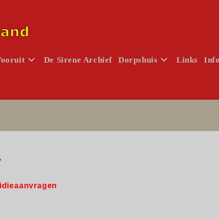
Vooruit
De Sirene Archief
Dorpshuis
Links
Inf
”
sidieaanvragen