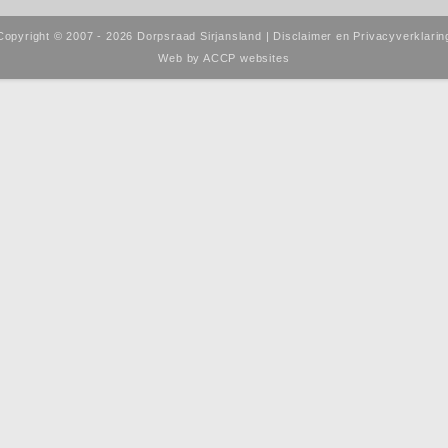
Copyright © 2007 - 2026 Dorpsraad Sirjansland |
Disclaimer en Privacyverklarin
Web by
ACCP websites