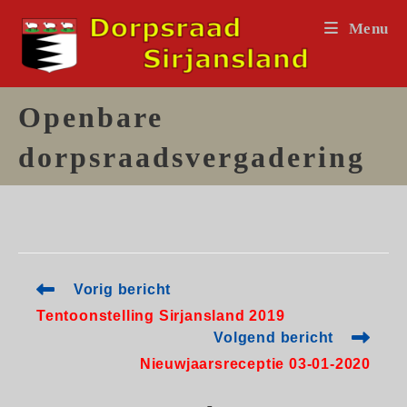
Ga
Menu
naar
inhoud
Openbare
dorpsraadsvergadering
Lees
Vorig bericht
meer
Tentoonstelling Sirjansland 2019
artikelen
Volgend bericht
Nieuwjaarsreceptie 03-01-2020