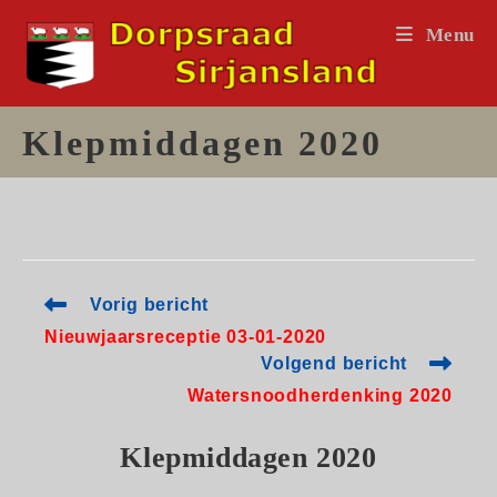
Ga
Menu
naar
inhoud
Klepmiddagen 2020
Lees
Vorig bericht
meer
Nieuwjaarsreceptie 03-01-2020
artikelen
Volgend bericht
Watersnoodherdenking 2020
Klepmiddagen 2020