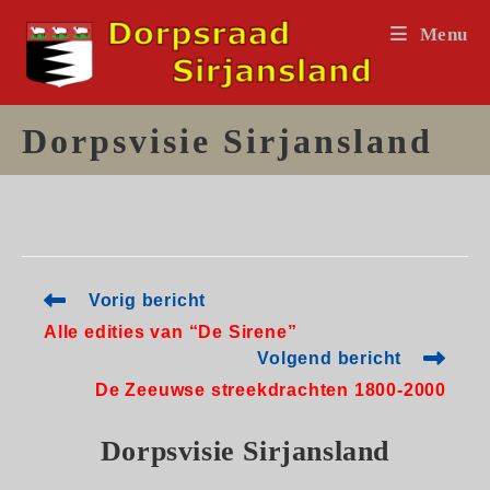
Ga
Menu
naar
inhoud
Dorpsvisie Sirjansland
Lees
Vorig bericht
meer
Alle edities van “De Sirene”
artikelen
Volgend bericht
De Zeeuwse streekdrachten 1800-2000
Dorpsvisie Sirjansland