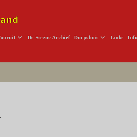
Vooruit
De Sirene Archief
Dorpshuis
Links
Inf
.