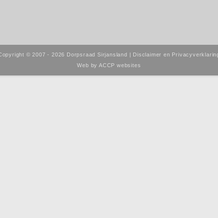
Copyright © 2007 - 2026 Dorpsraad Sirjansland |
Disclaimer en Privacyverklarin
Web by
ACCP websites