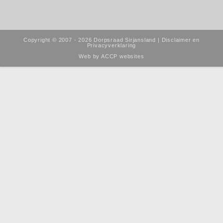
Copyright © 2007 - 2026 Dorpsraad Sirjansland |
Disclaimer en
Privacyverklaring
Web by
ACCP websites